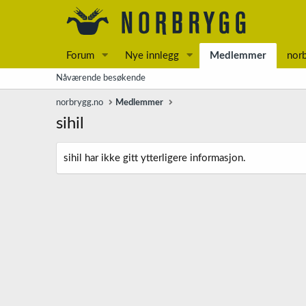
Forum
Nye innlegg
Medlemmer
nor
Nåværende besøkende
norbrygg.no
Medlemmer
sihil
sihil har ikke gitt ytterligere informasjon.