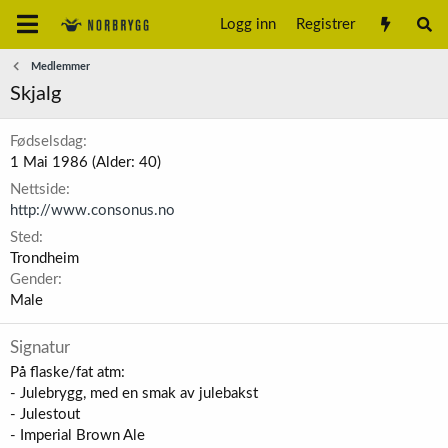
Logg inn
Registrer
Medlemmer
Skjalg
Fødselsdag
1 Mai 1986 (Alder: 40)
Nettside
http://www.consonus.no
Sted
Trondheim
Gender
Male
Signatur
På flaske/fat atm:
- Julebrygg, med en smak av julebakst
- Julestout
- Imperial Brown Ale