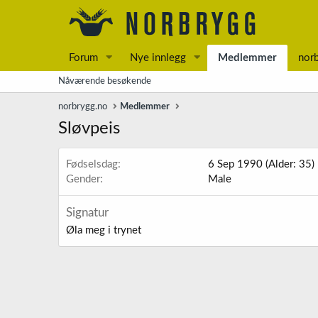
Forum
Nye innlegg
Medlemmer
nor
Nåværende besøkende
norbrygg.no
Medlemmer
Sløvpeis
Fødselsdag
6 Sep 1990 (Alder: 35)
Gender
Male
Signatur
Øla meg i trynet