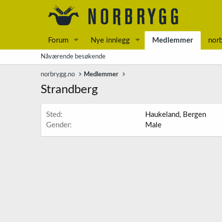
Forum
Nye innlegg
Medlemmer
nor
Nåværende besøkende
norbrygg.no
Medlemmer
Strandberg
Sted
Haukeland, Bergen
Gender
Male