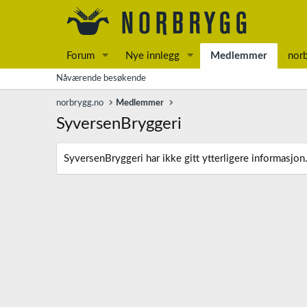
Forum
Nye innlegg
Medlemmer
nor
Nåværende besøkende
norbrygg.no
Medlemmer
SyversenBryggeri
SyversenBryggeri har ikke gitt ytterligere informasjon