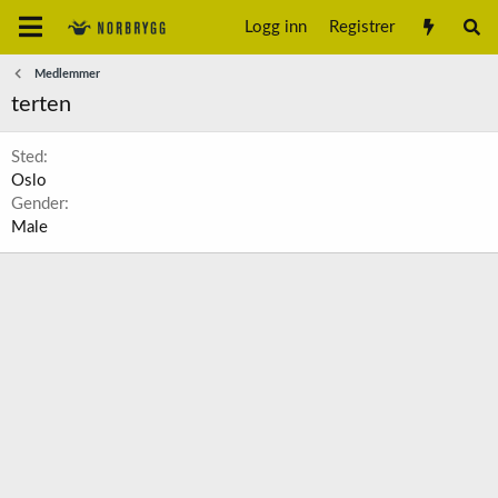
Logg inn
Registrer
Medlemmer
terten
Sted
Oslo
Gender
Male