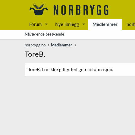
Forum
Nye innlegg
Medlemmer
nor
Nåværende besøkende
norbrygg.no
Medlemmer
ToreB.
ToreB. har ikke gitt ytterligere informasjon.