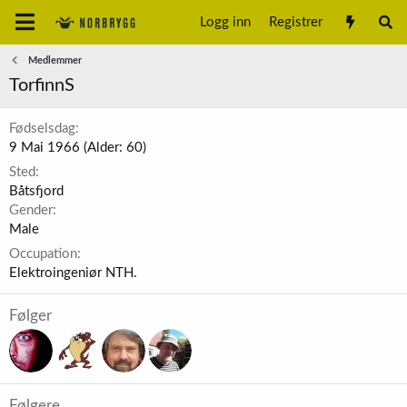
Logg inn
Registrer
Medlemmer
TorfinnS
Fødselsdag
9 Mai 1966 (Alder: 60)
Sted
Båtsfjord
Gender
Male
Occupation
Elektroingeniør NTH.
Følger
Følgere