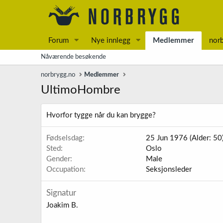
Forum
Nye innlegg
Medlemmer
nor
Nåværende besøkende
norbrygg.no
Medlemmer
UltimoHombre
Hvorfor tygge når du kan brygge?
Fødselsdag
25 Jun 1976 (Alder: 50
Sted
Oslo
Gender
Male
Occupation
Seksjonsleder
Signatur
Joakim B.