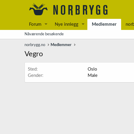
Forum
Nye innlegg
Medlemmer
nor
Nåværende besøkende
norbrygg.no
Medlemmer
Vegro
Sted
Oslo
Gender
Male