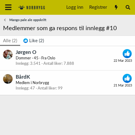
Logg inn
Registrer
Mango pale ale oppskrift
Medlemmer som ga respons til innlegg #10
Alle
(2)
Like
(2)
Jørgen O
Dommer
·
45
·
Fra
Oslo
22 Mar 2023
Innlegg
3.541
Antall liker
7.888
BårdK
Medlem i Norbrygg
21 Mar 2023
Innlegg
47
Antall liker
99