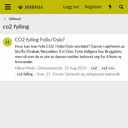
Logg inn
Registrer
Stikkord
co2 fylling
CO2 fylling Follo/Oslo?
H
Hvor kan man fylle CO2 i Follo/Oslo-området? Gjerne i nærheten av
Ski/Ås/Drøbak/Nesodden. Evt Oslo. Fylte tidligere hos BryggSelv,
men nå som de er ute av dansen melder behovet seg for å finne ny
leverandør.
Håkon Mella
Diskusjonstråd
31 Aug 2023
co2
co2
fylle
co2
fylling
Svar: 21
Forum:
Generelt og nybegynnerspørsmål