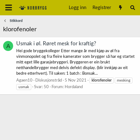
Logg inn
Registrer
Stikkord
klorofenoler
Usmak i øl. Røret mesk for kraftig?
A
Hei gode bryggekolleger Etter mange år med kjøp av øl fra
vinmonopolet og fra fleire kamerater som brygger så har eg startet
mitt eget lille garasjebryggeri. Bryggeren er ein brukt
netthandelbrygger med delvis defekt display. (blir innkjøp av eit
bedre etterhvert). Til saken: 1 batch : Bonsak...
Agaen10
Diskusjonstråd
5 Nov 2021
klorofenoler
mesking
usmak
Svar: 50
Forum:
Hordaland