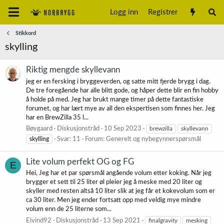
Logg inn
Registrer
Stikkord
skylling
Riktig mengde skyllevann
jeg er en fersking i bryggeverden, og satte mitt fjerde brygg i dag.
De tre foregående har alle blitt gode, og håper dette blir en fin hobby
å holde på med. Jeg har brukt mange timer på dette fantastiske
forumet, og har lært mye av all den ekspertisen som finnes her. Jeg
har en BrewZilla 35 l...
Bøygaard
Diskusjonstråd
10 Sep 2023
brewzilla
skyllevann
skylling
Svar: 11
Forum:
Generelt og nybegynnerspørsmål
Lite volum perfekt OG og FG
E
Hei, Jeg har et par spørsmål angående volum etter koking. Når jeg
brygger et sett til 25 liter øl pleier jeg å meske med 20 liter og
skyller med resten altså 10 liter slik at jeg får et kokevolum som er
ca 30 liter. Men jeg ender fortsatt opp med veldig mye mindre
volum enn de 25 literne som...
Eivind92
Diskusjonstråd
13 Sep 2021
finalgravity
mesking