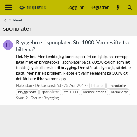
Logg inn
Registrer
Stikkord
sponplater
Bryggeboks i sponplater. Stc-1000. Varmevifte fra
H
biltema?
Hei. Ny her. Men tenkte jeg kunne spørr litt om hjelp, har nettopp
laget meg en bryggeboks i sponplater på ca. 60x90x60cm som jeg
tenkte jeg skulle bruke til brygging. Den står ute i garasja, så det er
kaldt. Men har eit problem, kjøpte eit varmeelement på 100w og
det får bare ikke varmen opp...
Haksidon
Diskusjonstråd
25 Apr 2017
biltema
brannfarlig
bryggeboks
sponplater
stc 1000
varmeelement
varmevifte
Svar: 2
Forum:
Brygging