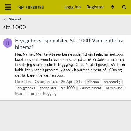
Logg inn
Registrer
Stikkord
stc 1000
Bryggeboks i sponplater. Stc-1000. Varmevifte fra
H
biltema?
Hei. Ny her. Men tenkte jeg kunne spørr litt om hjelp, har nettopp
laget meg en bryggeboks i sponplater på ca. 60x90x60cm som jeg
tenkte jeg skulle bruke til brygging. Den står ute i garasja, så det er
kaldt. Men har eit problem, kjøpte eit varmeelement på 100w og
det får bare ikke varmen opp...
Haksidon
Diskusjonstråd
25 Apr 2017
biltema
brannfarlig
bryggeboks
sponplater
stc
1000
varmeelement
varmevifte
Svar: 2
Forum:
Brygging