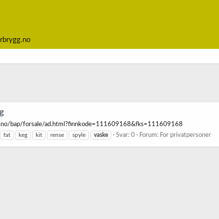
rbrygg.no
g
.finn.no/bap/forsale/ad.html?finnkode=111609168&fks=111609168
fat
keg
kit
rense
spyle
vaske
Svar: 0
Forum:
For privatpersoner