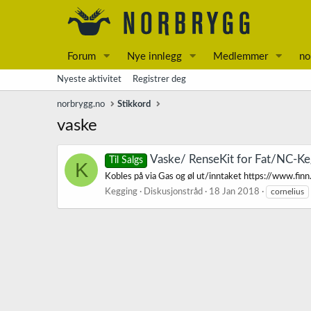
Forum
Nye innlegg
Medlemmer
no
Nyeste aktivitet
Registrer deg
norbrygg.no
Stikkord
vaske
Vaske/ RenseKit for Fat/NC-Ke
Til Salgs
K
Kobles på via Gas og øl ut/inntaket https://www
Kegging
Diskusjonstråd
18 Jan 2018
cornelius