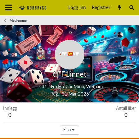
Logg inn
Registrer
Medlemmer
6FF1innet
·
31
·
Fra
Hồ Chí Minh, Vietnam
Reg.
31 Mar 2026
Innlegg
Antall liker
0
0
Finn