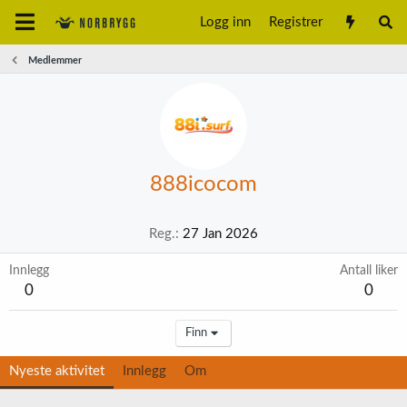
Logg inn
Registrer
Medlemmer
888icocom
Reg.
27 Jan 2026
Innlegg
Antall liker
0
0
Finn
Nyeste aktivitet
Innlegg
Om