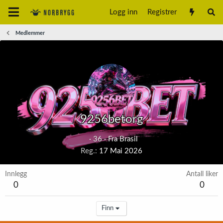
Logg inn
Registrer
Medlemmer
9256betorg
·
36
·
Fra
Brasil
Reg.
17 Mai 2026
Innlegg
Antall liker
0
0
Finn