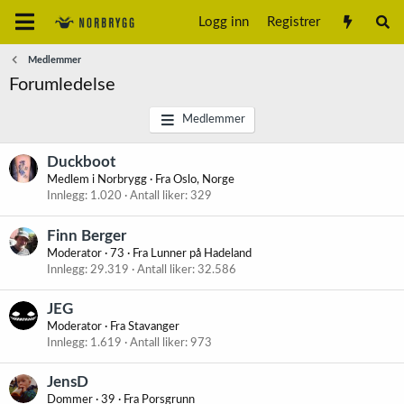
Logg inn
Registrer
Medlemmer
Forumledelse
Medlemmer
Duckboot
Medlem i Norbrygg
·
Fra
Oslo, Norge
Innlegg
1.020
Antall liker
329
Finn Berger
Moderator
·
73
·
Fra
Lunner på Hadeland
Innlegg
29.319
Antall liker
32.586
JEG
Moderator
·
Fra
Stavanger
Innlegg
1.619
Antall liker
973
JensD
Dommer
·
39
·
Fra
Porsgrunn