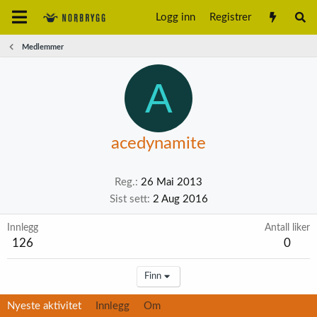
Logg inn
Registrer
Medlemmer
A
acedynamite
Reg.
26 Mai 2013
Sist sett
2 Aug 2016
Innlegg
Antall liker
126
0
Finn
Nyeste aktivitet
Innlegg
Om