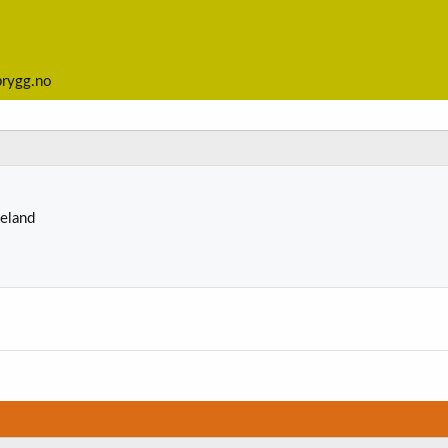
brygg.no
eland