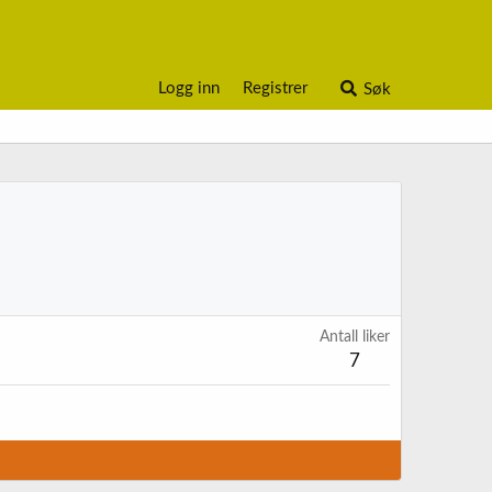
Logg inn
Registrer
Søk
Antall liker
7