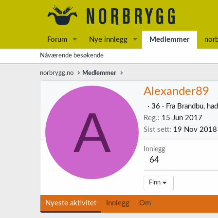
Forum
Nye innlegg
Medlemmer
nor
Nåværende besøkende
norbrygg.no
Medlemmer
Alexander89
A
·
36
·
Fra
Brandbu, had
Reg.
15 Jun 2017
Sist sett
19 Nov 2018
Innlegg
64
Finn
Nyeste aktivitet
Innlegg
Om