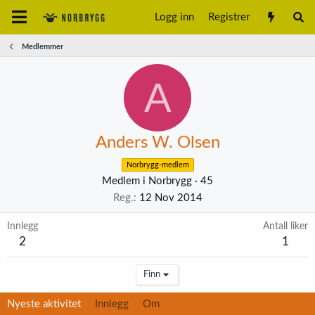
Logg inn
Registrer
Medlemmer
A
Anders W. Olsen
Norbrygg-medlem
Medlem i Norbrygg
·
45
Reg.
12 Nov 2014
Innlegg
Antall liker
2
1
Finn
Nyeste aktivitet
Innlegg
Om