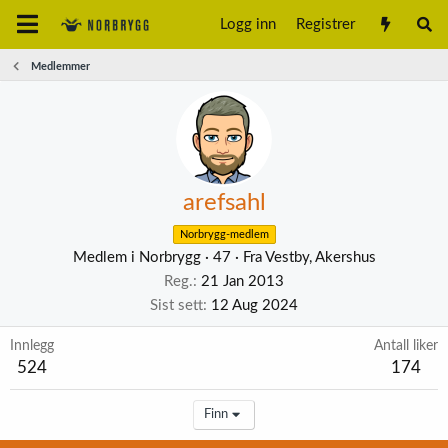
Logg inn
Registrer
Medlemmer
arefsahl
Norbrygg-medlem
Medlem i Norbrygg
·
47
·
Fra
Vestby, Akershus
Reg.
21 Jan 2013
Sist sett
12 Aug 2024
Innlegg
Antall liker
524
174
Finn