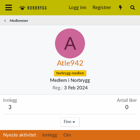
Logg inn
Registrer
Medlemmer
A
Atle942
Norbrygg-medlem
Medlem i Norbrygg
Reg.
3 Feb 2024
Innlegg
Antall liker
3
0
Finn
Nyeste aktivitet
Innlegg
Om