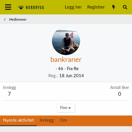
Logg inn
Registrer
Medlemmer
bankraner
·
46
·
Fra
Re
Reg.
18 Jun 2014
Innlegg
Antall liker
7
0
Finn
Nyeste aktivitet
Innlegg
Om