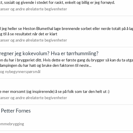
sosialt og givende i stedet for raskt, enkelt og billig er jeg fornøyd.
anser og andre ølrelaterte begivenheter
il jeg heller se Heston Blumethal lage brennende sorbet eller nerde totalt på å l
 til å se resultatet når det er klart
anser og andre ølrelaterte begivenheter
regner jeg kokevolum? Hva er tørrhummling?
du har i bryggeriet ditt. Hvis dette er første gang du brygger så kan du ta ut
ampingen du har hatt og bruke den faktoren til neste...
 og nybegynnerspørsmål
mer morsomt (og inspirerende) å se på folk som tar den helt ut :)
anser og andre ølrelaterte begivenheter
 Petter Fornes
jemmebrygging