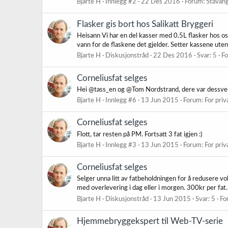
Bjarte H
Innlegg #2
22 Des 2016
Forum:
Stavang
Flasker gis bort hos Salikatt Bryggeri
Heisann Vi har en del kasser med 0.5L flasker hos oss 
vann for de flaskene det gjelder. Setter kassene utenf
Bjarte H
Diskusjonstråd
22 Des 2016
Svar: 5
F
Corneliusfat selges
Hei @tass_en og @Tom Nordstrand, dere var dessverre
Bjarte H
Innlegg #6
13 Jun 2015
Forum:
For pri
Corneliusfat selges
Flott, tar resten på PM. Fortsatt 3 fat igjen :)
Bjarte H
Innlegg #3
13 Jun 2015
Forum:
For pri
Corneliusfat selges
Selger unna litt av fatbeholdningen for å redusere vo
med overlevering i dag eller i morgen. 300kr per fat.
Bjarte H
Diskusjonstråd
13 Jun 2015
Svar: 5
Fo
Hjemmebryggekspert til Web-TV-serie