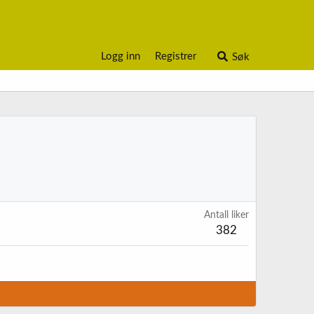
Logg inn
Registrer
Søk
Antall liker
382