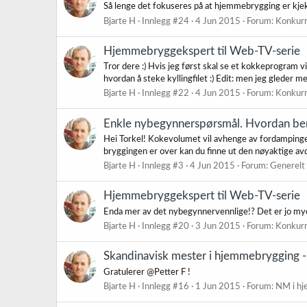
Så lenge det fokuseres på at hjemmebrygging er kjekt, 
Bjarte H
Innlegg #24
4 Jun 2015
Forum:
Konkurr
Hjemmebryggekspert til Web-TV-serie
Tror dere :) Hvis jeg først skal se et kokkeprogram v
hvordan å steke kyllingfilet :) Edit: men jeg gleder meg
Bjarte H
Innlegg #22
4 Jun 2015
Forum:
Konkurr
Enkle nybegynnerspørsmål. Hvordan be
Hei Torkel! Kokevolumet vil avhenge av fordampingen 
bryggingen er over kan du finne ut den nøyaktige avd
Bjarte H
Innlegg #3
4 Jun 2015
Forum:
Generelt
Hjemmebryggekspert til Web-TV-serie
Enda mer av det nybegynnervennlige!? Det er jo mye 
Bjarte H
Innlegg #20
3 Jun 2015
Forum:
Konkurr
Skandinavisk mester i hjemmebrygging -
Gratulerer @Petter F !
Bjarte H
Innlegg #16
1 Jun 2015
Forum:
NM i h