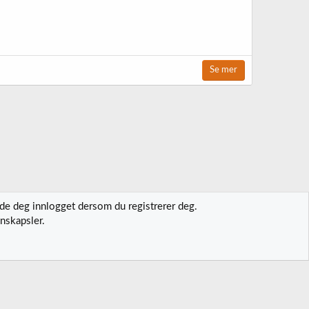
Se mer
lde deg innlogget dersom du registrerer deg.
nskapsler.
t oss
Vilkår og regler
Personvernregler
Hjelp
Hjem
R
S
S