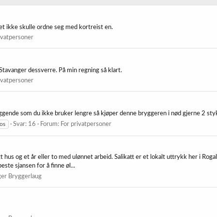
et ikke skulle ordne seg med kortreist en.
ivatpersoner
 Stavanger dessverre. På min regning så klart.
ivatpersoner
iggende som du ikke bruker lengre så kjøper denne bryggeren i nød gjerne 2 sty
tos
Svar: 16
Forum:
For privatpersoner
hus og et år eller to med ulønnet arbeid. Salikatt er et lokalt uttrykk her i Rogala
este sjansen for å finne øl...
er Bryggerlaug