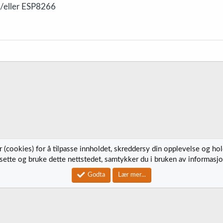
/eller ESP8266
 (cookies) for å tilpasse innholdet, skreddersy din opplevelse og ho
tsette og bruke dette nettstedet, samtykker du i bruken av informasjo
Kontak
Godta
Lær mer...
®
Community platform by XenForo
© 2010-2023 XenForo Ltd.