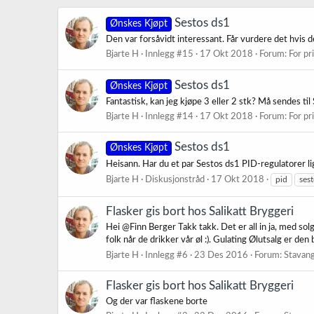
Sestos ds1
Ønskes Kjøpt
Den var forsåvidt interessant. Får vurdere det hvis d
Bjarte H
Innlegg #15
17 Okt 2018
Forum:
For pr
Sestos ds1
Ønskes Kjøpt
Fantastisk, kan jeg kjøpe 3 eller 2 stk? Må sendes til
Bjarte H
Innlegg #14
17 Okt 2018
Forum:
For pr
Sestos ds1
Ønskes Kjøpt
Heisann. Har du et par Sestos ds1 PID-regulatorer l
Bjarte H
Diskusjonstråd
17 Okt 2018
pid
ses
Flasker gis bort hos Salikatt Bryggeri
Hei @Finn Berger Takk takk. Det er all in ja, med solgt 
folk når de drikker vår øl :). Gulating Ølutsalg er den b
Bjarte H
Innlegg #6
23 Des 2016
Forum:
Stavang
Flasker gis bort hos Salikatt Bryggeri
Og der var flaskene borte