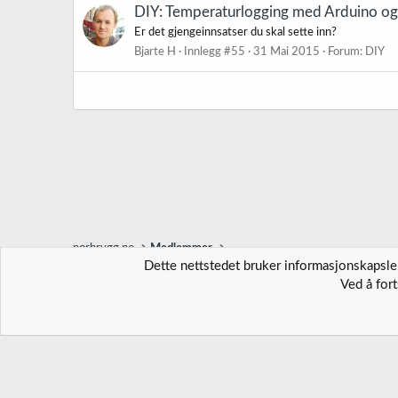
DIY: Temperaturlogging med Arduino og
Er det gjengeinnsatser du skal sette inn?
Bjarte H
Innlegg #55
31 Mai 2015
Forum:
DIY
norbrygg.no
Medlemmer
Dette nettstedet bruker informasjonskapsler
Ved å for
Norbrygg-default