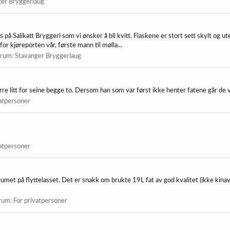
er Bryggerlaug
på Salikatt Bryggeri som vi ønsker å bli kvitt. Flaskene er stort sett skylt og ute
or kjøreporten vår, første mann til mølla...
orum:
Stavanger Bryggerlaug
 litt for seine begge to. Dersom han som var først ikke henter fatene går de vi
vatpersoner
vatpersoner
lumet på flyttelasset. Det er snakk om brukte 19L fat av god kvalitet (ikke kinava
rum:
For privatpersoner