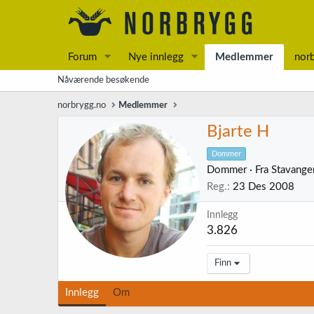
Forum
Nye innlegg
Medlemmer
nor
Nåværende besøkende
norbrygg.no
Medlemmer
Bjarte H
Dommer
Dommer
·
Fra
Stavange
Reg.
23 Des 2008
Innlegg
3.826
Finn
Innlegg
Om