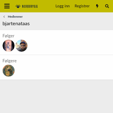
Logg inn
Registrer
Medlemmer
bjartenataas
Følger
Følgere