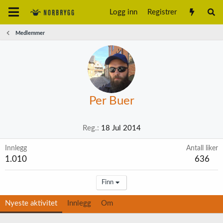
Logg inn
Registrer
Medlemmer
Per Buer
Reg.
18 Jul 2014
Innlegg
Antall liker
1.010
636
Finn
Nyeste aktivitet
Innlegg
Om