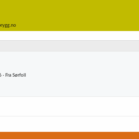
brygg.no
6
·
Fra
Sørfoll