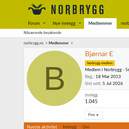
Forum
Nye innlegg
Medlemmer
nor
Nåværende besøkende
norbrygg.no
Medlemmer
Bjørnar E
B
Norbrygg-medlem
Medlem i Norbrygg
·
5
Reg.
18 Mar 2013
Sist sett
5 Jul 2026
Innlegg
1.045
Finn
Nyeste aktivitet
Innlegg
Om