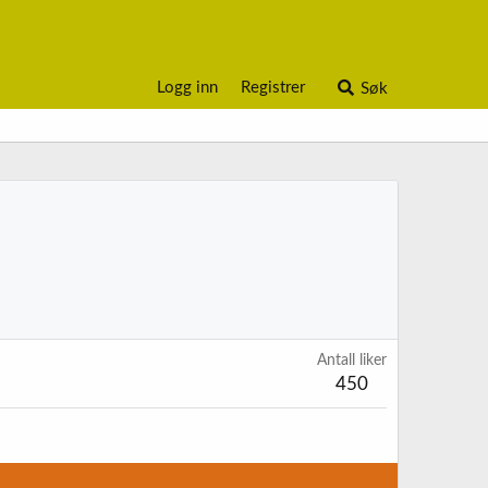
Logg inn
Registrer
Søk
Antall liker
450