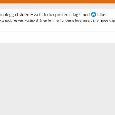
 innlegg
i tråden
Hva fikk du i posten i dag?
med
Like
.
Lukta godt i esken. Postnord får en femmer for denne leveransen. Er en pose gjær i