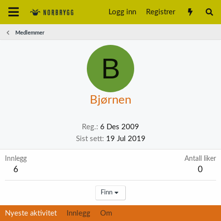
Logg inn
Registrer
Medlemmer
B
Bjørnen
Reg.
6 Des 2009
Sist sett
19 Jul 2019
Innlegg
Antall liker
6
0
Finn
Nyeste aktivitet
Innlegg
Om