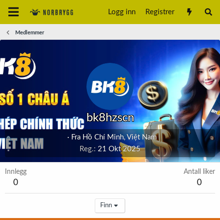
Logg inn
Registrer
Medlemmer
bk8hzscn
·
Fra
Hồ Chí Minh, Việt Nam
Reg.
21 Okt 2025
Innlegg
Antall liker
0
0
Finn