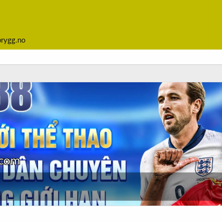
brygg.no
8com