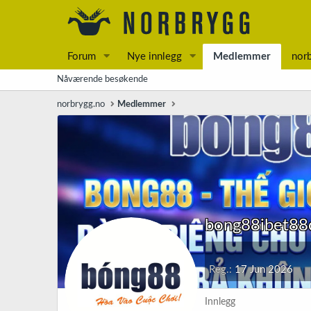
Forum
Nye innlegg
Medlemmer
nor
Nåværende besøkende
norbrygg.no
Medlemmer
bong88ibet8
Reg.
17 Jun 2026
Innlegg