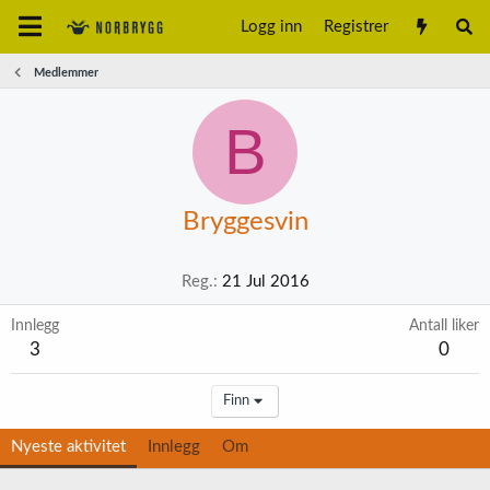
Logg inn
Registrer
Medlemmer
B
Bryggesvin
Reg.
21 Jul 2016
Innlegg
Antall liker
3
0
Finn
Nyeste aktivitet
Innlegg
Om