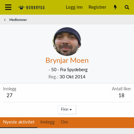
Logg inn
Registrer
Medlemmer
Brynjar Moen
·
50
·
Fra
Spydeberg
Reg.
30 Okt 2014
Innlegg
Antall liker
27
18
Finn
Nyeste aktivitet
Innlegg
Om