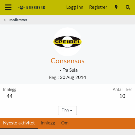
Logg inn
Registrer
Medlemmer
Consensus
·
Fra
Sula
Reg.
30 Aug 2014
Innlegg
Antall liker
44
10
Finn
Nyeste aktivitet
Innlegg
Om