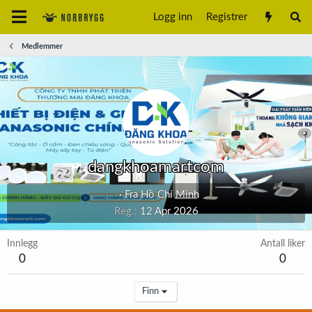
Logg inn
Registrer
Medlemmer
dangkhoamartcom
·
Fra
Hồ Chí Minh
Reg.
12 Apr 2026
Innlegg
Antall liker
0
0
Finn