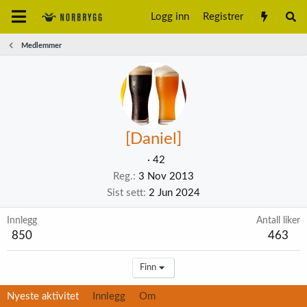
Logg inn
Registrer
Medlemmer
[Daniel]
·
42
Reg.
3 Nov 2013
Sist sett
2 Jun 2024
Innlegg
Antall liker
850
463
Finn
Nyeste aktivitet
Innlegg
Om