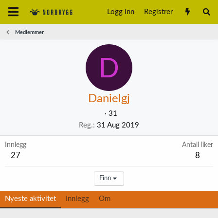
Logg inn
Registrer
Medlemmer
D
Danielgj
·
31
Reg.
31 Aug 2019
Innlegg
Antall liker
27
8
Finn
Nyeste aktivitet
Innlegg
Om