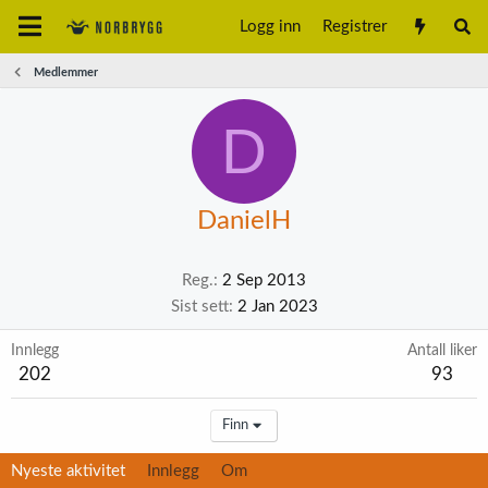
Logg inn
Registrer
Medlemmer
D
DanielH
Reg.
2 Sep 2013
Sist sett
2 Jan 2023
Innlegg
Antall liker
202
93
Finn
Nyeste aktivitet
Innlegg
Om