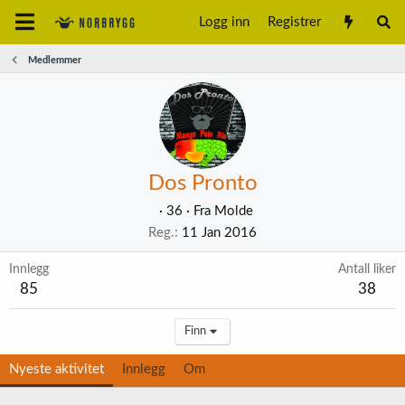
Logg inn
Registrer
Medlemmer
Dos Pronto
·
36
·
Fra
Molde
Reg.
11 Jan 2016
Innlegg
Antall liker
85
38
Finn
Nyeste aktivitet
Innlegg
Om