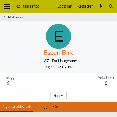
Logg inn
Registrer
Medlemmer
E
Espen Birk
·
37
·
Fra
Haugesund
Reg.
3 Des 2016
Innlegg
Antall liker
3
0
Finn
Nyeste aktivitet
Innlegg
Om