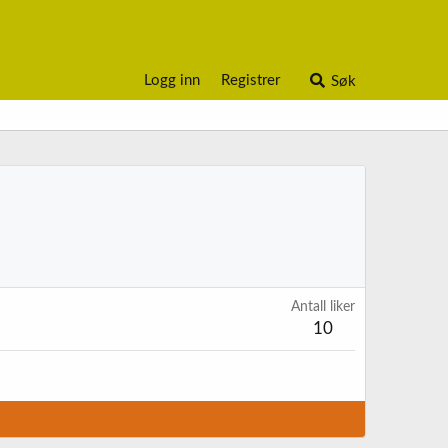
Logg inn
Registrer
Søk
Antall liker
10