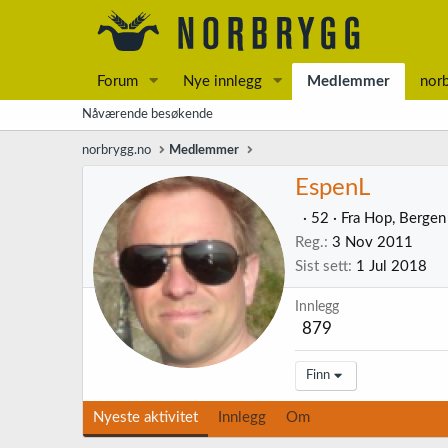
Forum
Nye innlegg
Medlemmer
nor
Nåværende besøkende
norbrygg.no
Medlemmer
EspenL
·
52
·
Fra
Hop, Bergen
Reg.
3 Nov 2011
Sist sett
1 Jul 2018
Innlegg
879
Finn
Nyeste aktivitet
Innlegg
Om