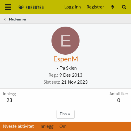
Logg inn
Registrer
Medlemmer
E
EspenM
·
Fra
Skien
Reg.
9 Des 2013
Sist sett
21 Nov 2023
Innlegg
Antall liker
23
0
Finn
Nyeste aktivitet
Innlegg
Om