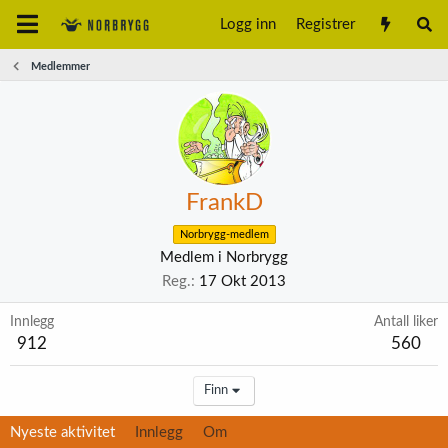
Logg inn
Registrer
Medlemmer
FrankD
Norbrygg-medlem
Medlem i Norbrygg
Reg.
17 Okt 2013
Innlegg
Antall liker
912
560
Finn
Nyeste aktivitet
Innlegg
Om