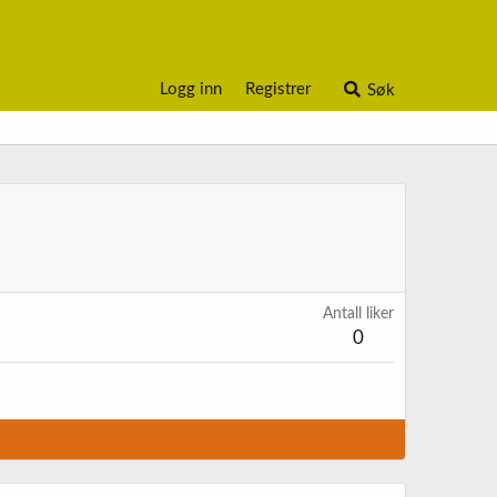
Logg inn
Registrer
Søk
Antall liker
0