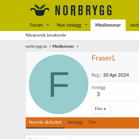
Forum
Nye innlegg
Medlemmer
nor
Nåværende besøkende
norbrygg.no
Medlemmer
FraserL
F
Reg.
30 Apr 2024
Innlegg
3
Finn
Nyeste aktivitet
Innlegg
Om