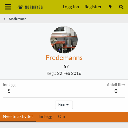
Logg inn
Registrer
Medlemmer
Fredemanns
·
57
Reg.
22 Feb 2016
Innlegg
Antall liker
5
0
Finn
Nyeste aktivitet
Innlegg
Om