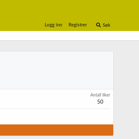
Logg inn
Registrer
Søk
Antall liker
50