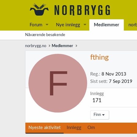
Forum
Nye innlegg
Medlemmer
nor
Nåværende besøkende
norbrygg.no
Medlemmer
fthing
F
Reg.
8 Nov 2013
Sist sett
7 Sep 2019
Innlegg
171
Finn
Nyeste aktivitet
Innlegg
Om