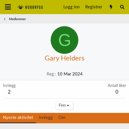
Logg inn
Registrer
Medlemmer
G
Gary Helders
Reg.
10 Mar 2024
Innlegg
Antall liker
2
0
Finn
Nyeste aktivitet
Innlegg
Om